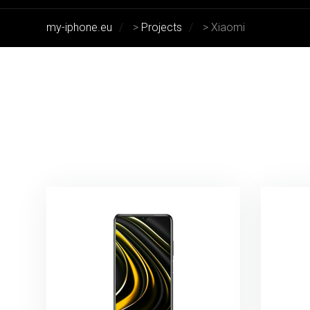
my-iphone.eu
>
Projects
>
Xiaomi