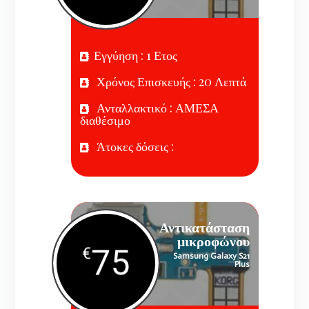
Εγγύηση : 1 Ετος
Χρόνος Επισκευής : 20 Λεπτά
Ανταλλακτικό : ΑΜΕΣΑ
διαθέσιμο
Άτοκες δόσεις :
Αντικατάσταση
μικροφώνου
75
€
Samsung Galaxy S21
Plus