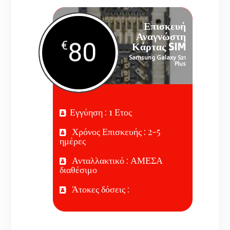
Επισκευή
Αναγνώστη
80
€
Κάρτας SIM
Samsung Galaxy S21
Plus
Εγγύηση : 1 Ετος
Χρόνος Επισκευής : 2-5
ημέρες
Ανταλλακτικό : ΑΜΕΣΑ
διαθέσιμο
Άτοκες δόσεις :