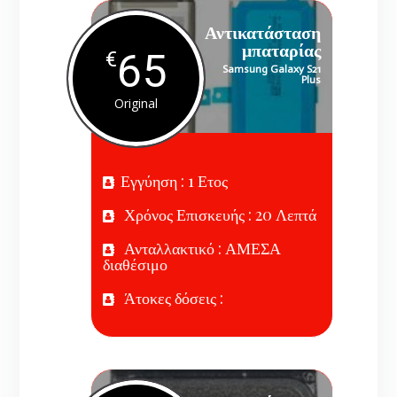
Αντικατάσταση
μπαταρίας
65
€
Samsung Galaxy S21
Plus
Original
Εγγύηση : 1 Ετος
Χρόνος Επισκευής : 20 Λεπτά
Ανταλλακτικό : ΑΜΕΣΑ
διαθέσιμο
Άτοκες δόσεις :