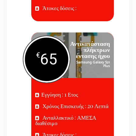
Άτοκες δόσεις :
Αντικατάσταση
πλήκτρων
65
€
έντασης ήχου
Samsung Galaxy S21
Plus
Εγγύηση : 1 Ετος
Χρόνος Επισκευής : 20 Λεπτά
Ανταλλακτικό : ΑΜΕΣΑ
διαθέσιμο
Άτοκες δόσεις :