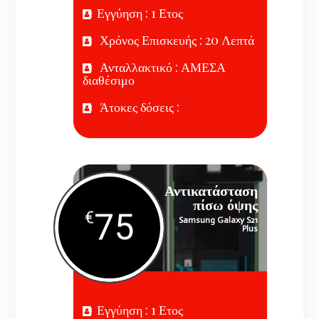
Εγγύηση : 1 Ετος
Χρόνος Επισκευής : 20 Λεπτά
Ανταλλακτικό : ΑΜΕΣΑ
διαθέσιμο
Άτοκες δόσεις :
Αντικατάσταση
πίσω όψης
75
€
Samsung Galaxy S21
Plus
Εγγύηση : 1 Ετος