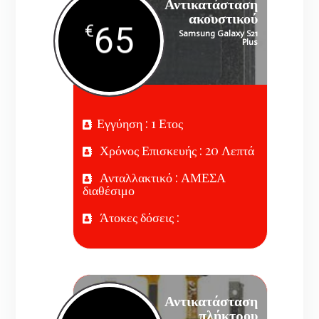
Αντικατάσταση
ακουστικού
65
€
Samsung Galaxy S21
Plus
Εγγύηση : 1 Ετος
Χρόνος Επισκευής : 20 Λεπτά
Ανταλλακτικό : ΑΜΕΣΑ
διαθέσιμο
Άτοκες δόσεις :
Αντικατάσταση
πλήκτρου