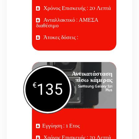
Χρόνος Επισκευής : 20 Λεπτά
Ανταλλακτικό : ΑΜΕΣΑ
διαθέσιμο
Άτοκες δόσεις :
Αντικατάσταση
πίσω κάμερας
135
€
Samsung Galaxy S21
Plus
Εγγύηση : 1 Ετος
Χρόνος Επισκευής : 20 Λεπτά