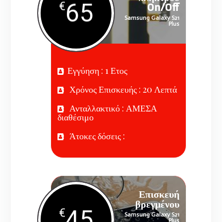
65
€
On/Off
Samsung Galaxy S21
Plus
Εγγύηση : 1 Ετος
Χρόνος Επισκευής : 20 Λεπτά
Ανταλλακτικό : ΑΜΕΣΑ
διαθέσιμο
Άτοκες δόσεις :
Επισκευή
βρεγμένου
45
€
Samsung Galaxy S21
Plus