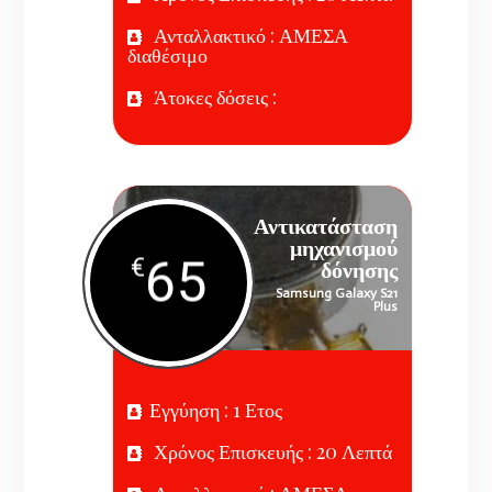
Ανταλλακτικό : ΑΜΕΣΑ
διαθέσιμο
Άτοκες δόσεις :
Αντικατάσταση
μηχανισμού
65
€
δόνησης
Samsung Galaxy S21
Plus
Εγγύηση : 1 Ετος
Χρόνος Επισκευής : 20 Λεπτά