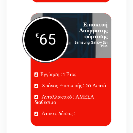
Επισκευή
Ασύρματης
65
€
φόρτισης
Samsung Galaxy S21
Plus
Εγγύηση : 1 Ετος
Χρόνος Επισκευής : 20 Λεπτά
Ανταλλακτικό : ΑΜΕΣΑ
διαθέσιμο
Άτοκες δόσεις :