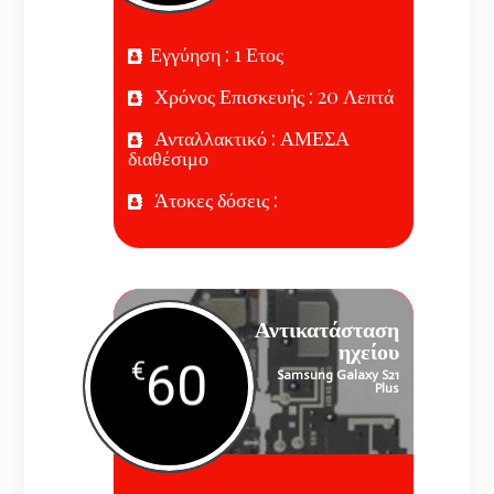
Εγγύηση : 1 Ετος
Χρόνος Επισκευής : 20 Λεπτά
Ανταλλακτικό : ΑΜΕΣΑ
διαθέσιμο
Άτοκες δόσεις :
Αντικατάσταση
ηχείου
60
€
Samsung Galaxy S21
Plus