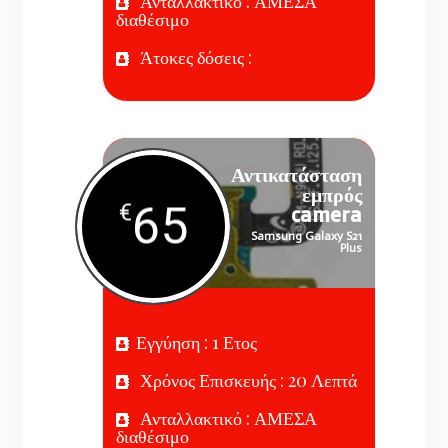
Ανταλλακτικό : ΑΜΕΣΑ
διαθέσιμο
Άτοκες δόσεις :
Αντικατάσταση
εμπρός
65
€
camera
Samsung Galaxy S21
Plus
Εγγύηση : 1 Ετος
Χρόνος Επισκευής : 20 Λεπτά
Ανταλλακτικό : ΑΜΕΣΑ
διαθέσιμο