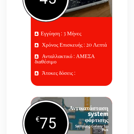
Εγγύηση : 3 Μήνες
Χρόνος Επισκευής : 20 Λεπτά
Ανταλλακτικό : ΑΜΕΣΑ
διαθέσιμο
Άτοκες δόσεις :
Αντικατάσταση
system
75
€
φόρτισης
Samsung Galaxy S21
Plus