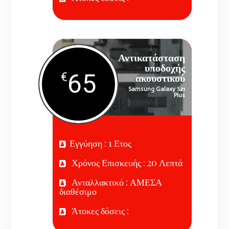
Αντικατάσταση
υποδοχής
65
€
ακουστικού
Samsung Galaxy S21
Plus
Εγγύηση : 1 Ετος
Χρόνος Επισκευής : 20 Λεπτά
Ανταλλακτικό : ΑΜΕΣΑ
διαθέσιμο
Άτοκες δόσεις :