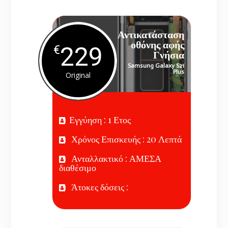
Αντικατάσταση
οθόνης αφής
229
€
Γνήσια
Samsung Galaxy S21
Plus
Original
Εγγύηση : 1 Ετος
Χρόνος Επισκευής : 20 Λεπτά
Ανταλλακτικό : ΑΜΕΣΑ
διαθέσιμο
Άτοκες δόσεις :