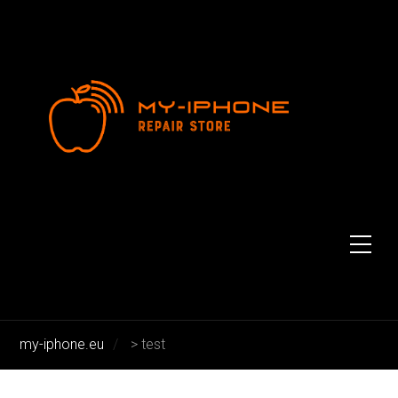
test
my-iphone.eu
>
test