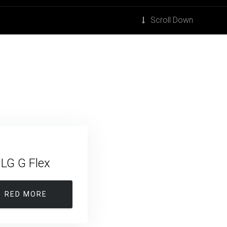
Scroll Down
LG G Flex
RED MORE