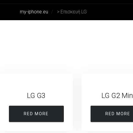
my-iphone.eu
>
Επισκευή LG
LG G3
LG G2 Min
RED MORE
RED MORE